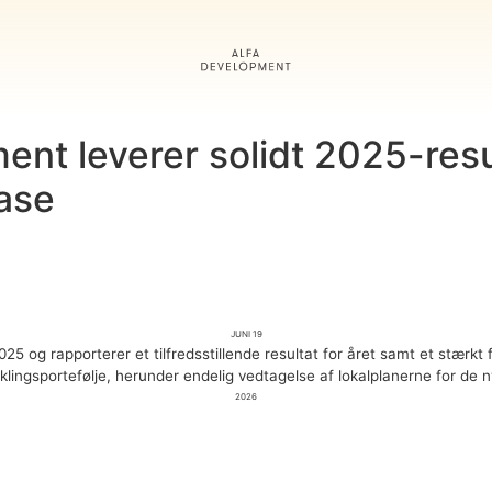
Om os
Vores tilgang
nt leverer solidt 2025-resu
ase
Projekter
Living by ALFA
juni 19
 og rapporterer et tilfredsstillende resultat for året samt et stærkt 
Nyheder og indsigte
iklingsportefølje, herunder endelig vedtagelse af lokalplanerne for d
2026
Kontakt