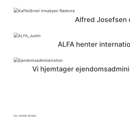
Alfred Josefsen o
ALFA henter internatio
Vi hjemtager ejendomsadminist
Del denne artikel