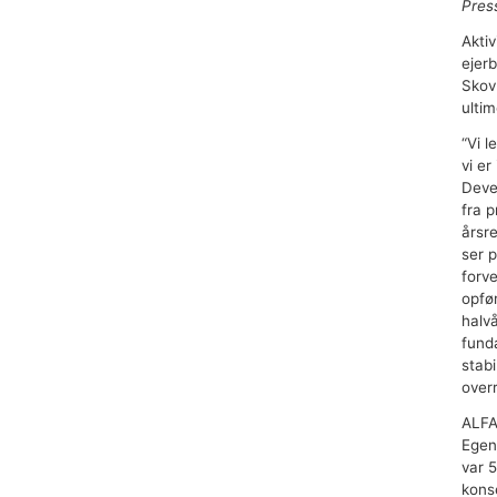
Pres
Kom i kontakt
Aktiv
ejer
Skov
ulti
“Vi l
vi er
Deve
fra p
årsr
ser 
forv
opfø
halv
fund
stabi
over
ALFA
Egen
var 5
konse