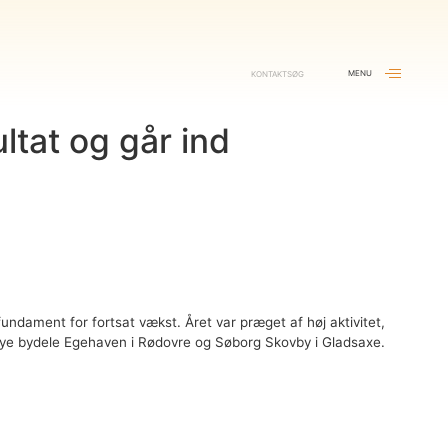
Menu
Kontakt
Søg
Luk
Se mere
ltat og går ind
Se mere
Se mere
fundament for fortsat vækst. Året var præget af høj aktivitet,
Se mere
r
e nye bydele Egehaven i Rødovre og Søborg Skovby i Gladsaxe.
Se mere