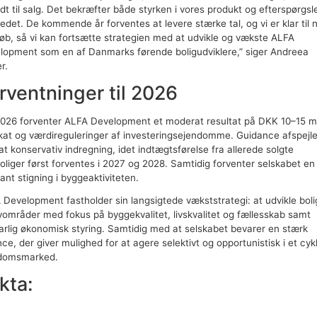
t til salg. Det bekræfter både styrken i vores produkt og efterspørgsle
edet. De kommende år forventes at levere stærke tal, og vi er klar til 
køb, så vi kan fortsætte strategien med at udvikle og vækste ALFA
lopment som en af Danmarks førende boligudviklere,” siger Andreea
r.
rventninger til 2026
2026 forventer ALFA Development et moderat resultat på DKK 10–15 m
skat og værdireguleringer af investeringsejendomme. Guidance afspejle
at konservativ indregning, idet indtægtsførelse fra allerede solgte
boliger først forventes i 2027 og 2028. Samtidig forventer selskabet en
ant stigning i byggeaktiviteten.
 Development fastholder sin langsigtede vækststrategi: at udvikle boli
yområder med fokus på byggekvalitet, livskvalitet og fællesskab samt
arlig økonomisk styring. Samtidig med at selskabet bevarer en stærk
ce, der giver mulighed for at agere selektivt og opportunistisk i et cykl
domsmarked.
kta: