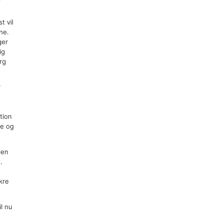
t vil
ne.
ger
ig
rg
r
tion
se og
den
.
kre
il nu