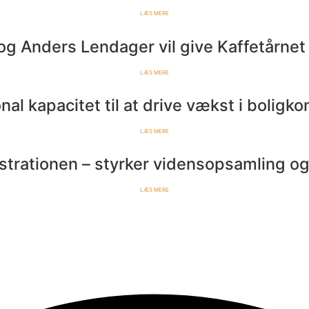
Læs mere
g Anders Lendager vil give Kaffetårnet 
Læs mere
nal kapacitet til at drive vækst i boligk
Læs mere
rationen – styrker vidensopsamling og de
Læs mere