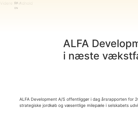
DA
Videre til indhold
EN
Hvem vi er
ALFA Developme
i næste vækstf
Hvordan vi arbejder
Det vi gør
ALFA Development A/S offentliggør i dag årsrapporten for 2025
Nyt boligkoncept
strategiske jordkøb og væsentlige milepæle i selskabets udv
Det sker