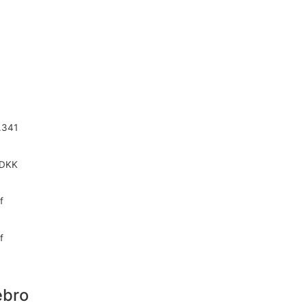
.341
 DKK
f
f
ebro