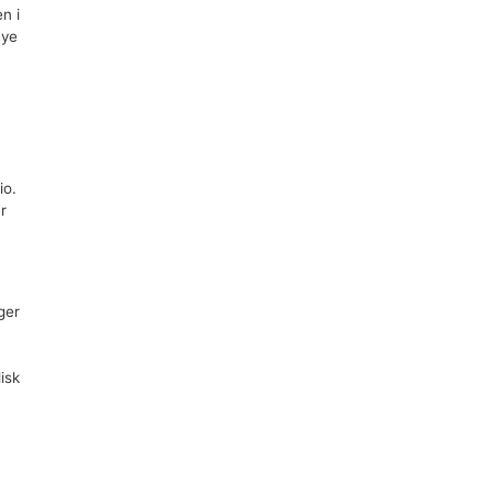
n i
nye
io.
r
ger
isk