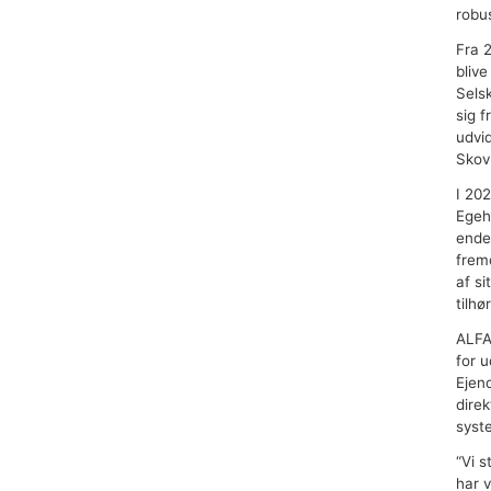
robu
Fra 
blive
Sels
sig 
udvi
Skov
I 20
Egeh
ende
frem
af s
tilh
ALFA
for 
Ejen
direk
syst
“Vi s
har v