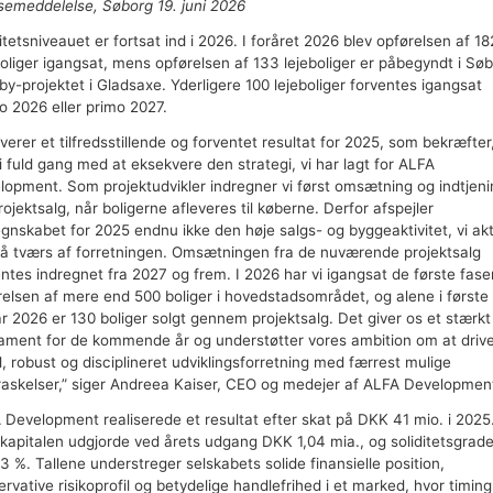
semeddelelse, Søborg 19. juni 2026
itetsniveauet er fortsat ind i 2026. I foråret 2026 blev opførelsen af 18
boliger igangsat, mens opførelsen af 133 lejeboliger er påbegyndt i Sø
by-projektet i Gladsaxe. Yderligere 100 lejeboliger forventes igangsat
mo 2026 eller primo 2027.
everer et tilfredsstillende og forventet resultat for 2025, som bekræfter
 i fuld gang med at eksekvere den strategi, vi har lagt for ALFA
lopment. Som projektudvikler indregner vi først omsætning og indtjen
rojektsalg, når boligerne afleveres til køberne. Derfor afspejler
egnskabet for 2025 endnu ikke den høje salgs- og byggeaktivitet, vi akt
på tværs af forretningen. Omsætningen fra de nuværende projektsalg
entes indregnet fra 2027 og frem. I 2026 har vi igangsat de første fase
relsen af mere end 500 boliger i hovedstadsområdet, og alene i første
år 2026 er 130 boliger solgt gennem projektsalg. Det giver os et stærkt
ament for de kommende år og understøtter vores ambition om at driv
l, robust og disciplineret udviklingsforretning med færrest mulige
raskelser,” siger Andreea Kaiser, CEO og medejer af ALFA Developmen
 Development realiserede et resultat efter skat på DKK 41 mio. i 2025
kapitalen udgjorde ved årets udgang DKK 1,04 mia., og soliditetsgrad
3 %. Tallene understreger selskabets solide finansielle position,
rvative risikoprofil og betydelige handlefrihed i et marked, hvor timing