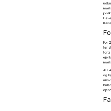
udbud
mark
jord
Deve
Kaise
Fo
For 
før 
forts
ejer
mark
ALFA
og b
ansv
balan
ejen
Fa