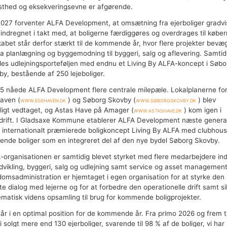
sthed og eksekveringsevne er afgørende.
2027 forventer ALFA Development, at omsætning fra ejerboliger gradvis
 indregnet i takt med, at boligerne færdiggøres og overdrages til køber
kabet står derfor stærkt til de kommende år, hvor flere projekter bevæ
fra planlægning og byggemodning til byggeri, salg og aflevering. Samtid
des udlejningsporteføljen med endnu et Living By ALFA-koncept i Søbo
by, bestående af 250 lejeboliger.
25 nåede ALFA Development flere centrale milepæle. Lokalplanerne fo
aven (
www.egehaven.dk
) og Søborg Skovby (
www.søborgskovby.dk
) blev
ligt vedtaget, og Astas Have på Amager (
www.astashave.dk
) kom igen i
drift. I Gladsaxe Kommune etablerer ALFA Development næste genera
it internationalt præmierede boligkoncept Living By ALFA med clubhou
ørende boliger som en integreret del af den nye bydel Søborg Skovby.
-organisationen er samtidig blevet styrket med flere medarbejdere in
udvikling, byggeri, salg og udlejning samt service og asset management
domsadministration er hjemtaget i egen organisation for at styrke den
te dialog med lejerne og for at forbedre den operationelle drift samt si
ematisk videns opsamling til brug for kommende boligprojekter.
tår i en optimal position for de kommende år. Fra primo 2026 og frem t
i solgt mere end 130 ejerboliger, svarende til 98 % af de boliger, vi har