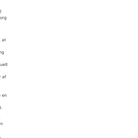
Se mere
2
borg
, at
ing
uelt
r af
e en
t.
.
en
,