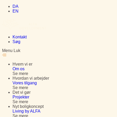
DA
EN
Kontakt
Søg
Menu
Luk
Hvem vi er
Om os
Se mere
Hvordan vi arbejder
Vores tilgang
Se mere
Det vi gør
Projekter
Se mere
Nyt boligkoncept
Living by ALFA
Se mere