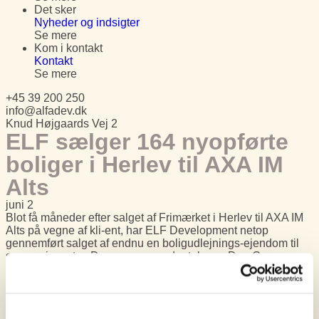
Det sker
Nyheder og indsigter
Se mere
Kom i kontakt
Kontakt
Se mere
+45 39 200 250
info@alfadev.dk
Knud Højgaards Vej 2
ELF sælger 164 nyopførte
boliger i Herlev til AXA IM
Alts
juni 2
Blot få måneder efter salget af Frimærket i Herlev til AXA IM
Alts på vegne af kli-ent, har ELF Development netop
gennemført salget af endnu en boligudlejnings-ejendom til
samme investor. Denne gang er der tale om Den Grønne
Fatning, som udvikleren ligeledes selv har udviklet, opført og
udlejet.
2021