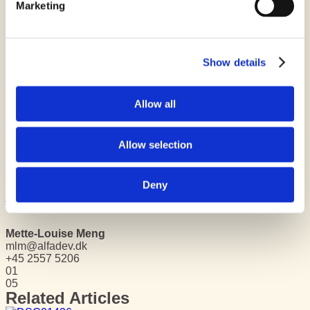
Marketing
påbegyndtes byggeriet, som stod færdigt i 2019
I samarbejde med Mangor og Nagel har ELF udtænkt Den
Grønne Fatning med de charmerende københavnske
brokvarterer i tankerne. De fire bygningskroppe er udformet i
Show details
forskellige højder, materialer og overflader som en slags
patchwork, der slynger sig om det lukkede grønne gårdmiljø.
Et unikt arkitektonisk tvist er de helt særlige byhaver i første
Allow all
sals højde, som forbinder de forskellige bygninger og lægger
op til fællesskab og nærvær mellem beboerne.
Allow selection
Share this story
For more information
Jan Kristensen
Deny
jk@alfadev.dk
+45 2819 6674
Mette-Louise Meng
mlm@alfadev.dk
+45 2557 5206
01
05
Related Articles