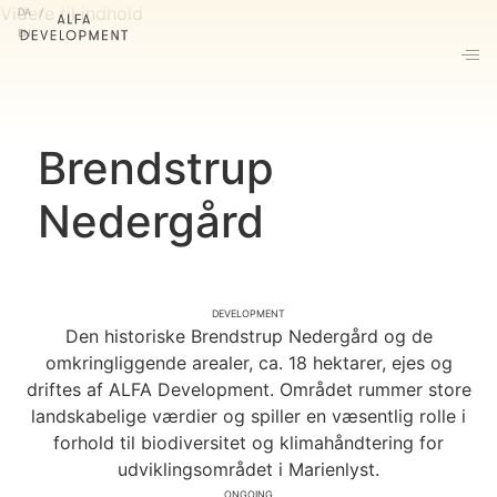
DA
Videre til indhold
EN
Om os
Vores tilgang
Projekter
Brendstrup
Living by ALFA
Nedergård
Nyheder og indsigter
Kontakt
Development
Den historiske Brendstrup Nedergård og de
omkringliggende arealer, ca. 18 hektarer, ejes og
driftes af ALFA Development. Området rummer store
landskabelige værdier og spiller en væsentlig rolle i
forhold til biodiversitet og klimahåndtering for
udviklingsområdet i Marienlyst.
Ongoing