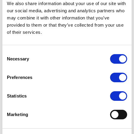
Relaterede projekter
We also share information about your use of our site with
our social media, advertising and analytics partners who
Se alle projekter
may combine it with other information that you’ve
provided to them or that they’ve collected from your use
of their services.
Egehaven
Consent
Læs mere
Necessary
Selection
Søborg Skovby
Preferences
Læs mere
Statistics
Amager Strandpark
Marketing
Læs mere