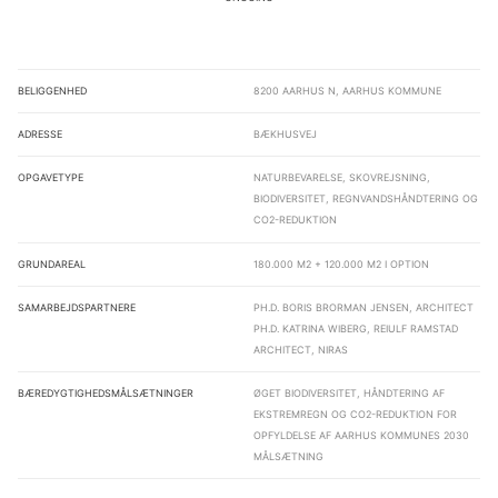
Beliggenhed
8200 Aarhus N, Aarhus Kommune
Adresse
Bækhusvej
Opgavetype
Naturbevarelse, skovrejsning,
biodiversitet, regnvandshåndtering og
CO2-reduktion
Grundareal
180.000 m2 + 120.000 m2 i option
Samarbejdspartnere
Ph.D. Boris Brorman Jensen, Architect
Ph.D. Katrina Wiberg, Reiulf Ramstad
Architect, NIRAS
Bæredygtighedsmålsætninger
Øget biodiversitet, håndtering af
ekstremregn og CO2-reduktion for
opfyldelse af Aarhus Kommunes 2030
målsætning