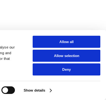
Allow all
alyse our
ing and
Allow selection
r that
Deny
Show details