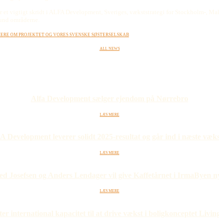
r et vigtigt skridt i ALFA Development, Sveriges, vækststrategi for Stockholm-, Ma
und områderne.
ere om projektet og vores svenske søsterselskab
All news
Alfa Development sælger ejendom på Nørrebro
Læs mere
 Development leverer solidt 2025-resultat og går ind i næste væks
Læs mere
ed Josefsen og Anders Lendager vil give Kaffetårnet i IrmaByen ny
Læs mere
r international kapacitet til at drive vækst i boligkonceptet Liv