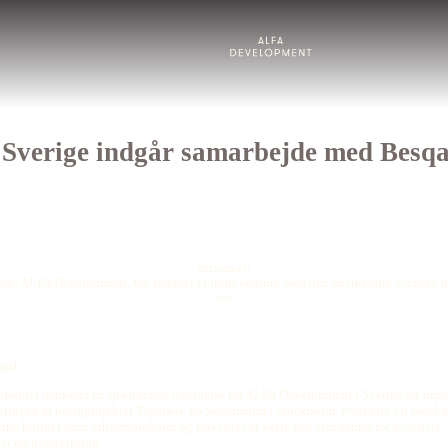
Om os
Vores tilgang
Sverige indgår samarbejde med Besq
Projekter
Living by ALFA
Nyheder og indsigter
december 11
skab, ALFA Development, har indgået et joint venture med den anerkendte svenske 
2024
Kontakt
rbejdet markerer en spændende udvidelse for ALFA Development i Sverige og omfa
lingen af boligprojektet Tegelwik på Södermalm i Stockholm. Projektet vil bestå a
ne boliger samt erhvervslokaler og forventes at sætte nye standarder for kvalitets
ger og byudvikling.