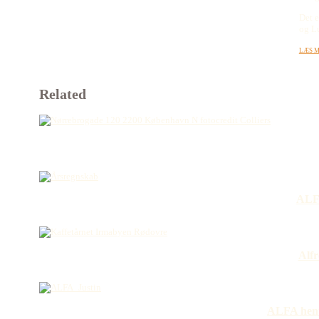
Det e
og L
Læs m
Related
ALFA
Alfr
ALFA hente